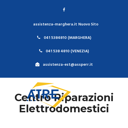
assistenza-marghera.it
Nuovo Sito
041 5384810
(MARGHERA)
041 538 4810
(VENEZIA)
assistenza-est@assperr.it
Centro Riparazioni
Elettrodomestici