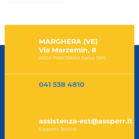
MARGHERA (VE)
Via Marzemin, 8
AREA PANORAMA fianco SME
041 538 4810
assistenza-est@assperr.it
Supporto Tecnico